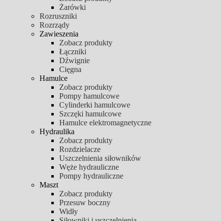
Żarówki
Rozruszniki
Rozrządy
Zawieszenia
Zobacz produkty
Łączniki
Dźwignie
Cięgna
Hamulce
Zobacz produkty
Pompy hamulcowe
Cylinderki hamulcowe
Szczęki hamulcowe
Hamulce elektromagnetyczne
Hydraulika
Zobacz produkty
Rozdzielacze
Uszczelnienia siłowników
Węże hydrauliczne
Pompy hydrauliczne
Maszt
Zobacz produkty
Przesuw boczny
Widły
Siłowniki i uszczelnienia