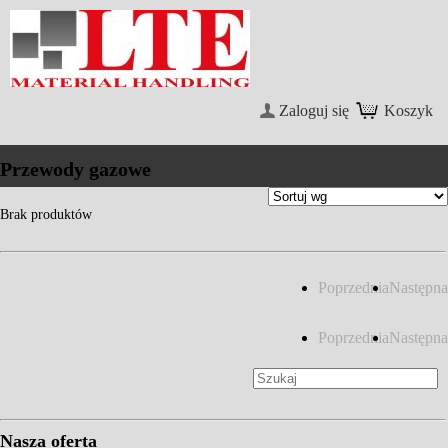
Zaloguj się
Koszyk
Przewody gazowe
Brak produktów
Poprzednia
Następna
Poprzednia
Następna
Nasza oferta