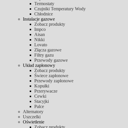
Termostaty
Czujniki Temperatury Wody
Chłodnice
Instalacje gazowe
Zobacz produkty
Impco
Aisan
Nikki
Lovato
Złącza gazowe
Filtry gazu
Przewody gazowe
Układ zapłonowy
Zobacz produkty
Świece zapłonowe
Przewody zapłonowe
Kopułki
Przerywacze
Cewki
Stacyjki
Palce
Alternatory
Uszczelki
Oświetlenie
Zobacz produkty