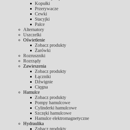
Kopułki
Przerywacze
Cewki
Stacyjki
Palce
Alternatory
Uszczelki
Oświetlenie
Zobacz produkty
Żarówki
Rozruszniki
Rozrządy
Zawieszenia
Zobacz produkty
Łączniki
Dźwignie
Cięgna
Hamulce
Zobacz produkty
Pompy hamulcowe
Cylinderki hamulcowe
Szczęki hamulcowe
Hamulce elektromagnetyczne
Hydraulika
Zobacz produkty