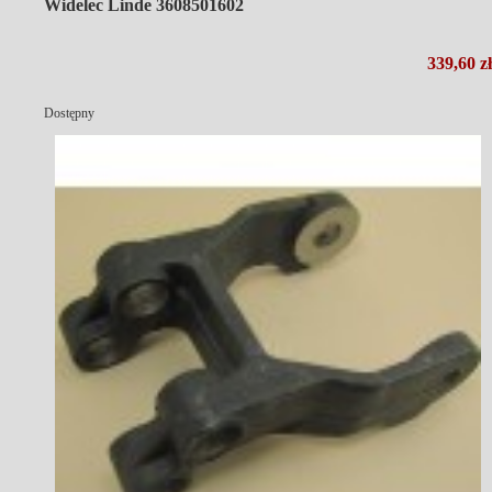
Widelec Linde 3608501602
339,60 zł
Dostępny