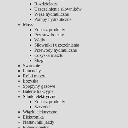
Rozdzielacze
Uszczelnienia siłowników
Węże hydrauliczne
Pompy hydrauliczne
Maszt
Zobacz produkty
Przesuw boczny
Widły
Siłowniki i uszczelnienia
Przewody hydrauliczne
Łożyska masztu
Ślizgi
Sworznie
Łańcuchy
Rolki masztu
Łożyska
Sprężyny gazowe
Baterie trakcyjne
Silniki elektryczne
Zobacz produkty
Szczotki
Wiązki elektryczne
Elektronika
Nastawniki jazdy
Potencjometry