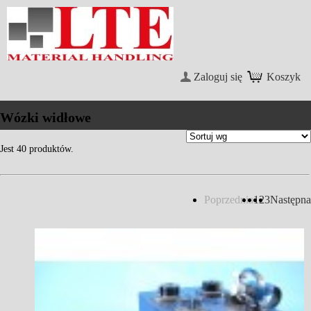
Zaloguj się
Koszyk
Wózki widłowe
Jest 40 produktów.
Poprzednia
1
2
3
Następna