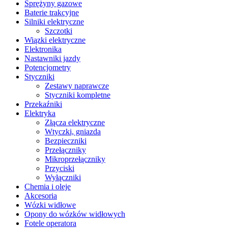
Sprężyny gazowe
Baterie trakcyjne
Silniki elektryczne
Szczotki
Wiązki elektryczne
Elektronika
Nastawniki jazdy
Potencjometry
Styczniki
Zestawy naprawcze
Styczniki kompletne
Przekaźniki
Elektryka
Złącza elektryczne
Wtyczki, gniazda
Bezpieczniki
Przełączniky
Mikroprzełączniky
Przyciski
Wyłączniki
Chemia i oleje
Akcesoria
Wózki widłowe
Opony do wózków widłowych
Fotele operatora