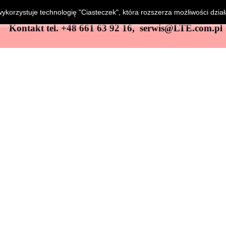
wykorzystuje technologię "Ciasteczek", która rozszerza możliwości dział
Kontakt tel. +48 661 63 92 16, serwis@LTE.com.pl