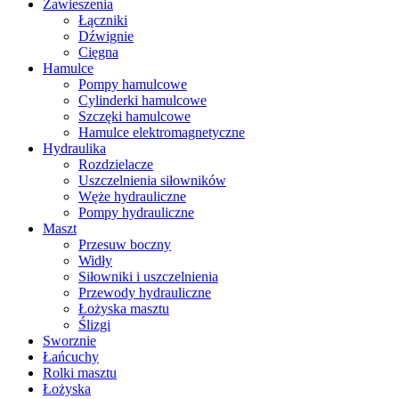
Zawieszenia
Łączniki
Dźwignie
Cięgna
Hamulce
Pompy hamulcowe
Cylinderki hamulcowe
Szczęki hamulcowe
Hamulce elektromagnetyczne
Hydraulika
Rozdzielacze
Uszczelnienia siłowników
Węże hydrauliczne
Pompy hydrauliczne
Maszt
Przesuw boczny
Widły
Siłowniki i uszczelnienia
Przewody hydrauliczne
Łożyska masztu
Ślizgi
Sworznie
Łańcuchy
Rolki masztu
Łożyska