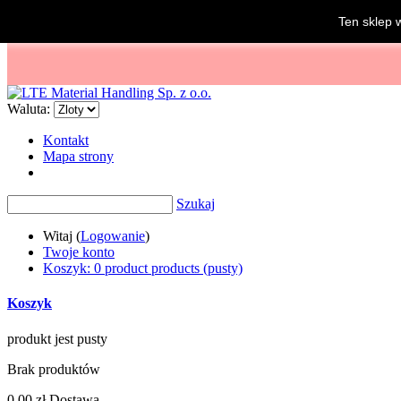
Ten sklep 
Waluta:
Kontakt
Mapa strony
Szukaj
Witaj (
Logowanie
)
Twoje konto
Koszyk:
0
product
products
(pusty)
Koszyk
produkt
jest pusty
Brak produktów
0,00 zł
Dostawa