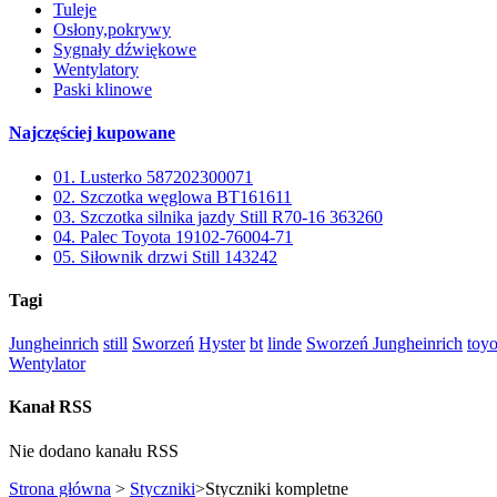
Tuleje
Osłony,pokrywy
Sygnały dźwiękowe
Wentylatory
Paski klinowe
Najczęściej kupowane
01.
Lusterko 587202300071
02.
Szczotka węglowa BT161611
03.
Szczotka silnika jazdy Still R70-16 363260
04.
Palec Toyota 19102-76004-71
05.
Siłownik drzwi Still 143242
Tagi
Jungheinrich
still
Sworzeń
Hyster
bt
linde
Sworzeń Jungheinrich
toyo
Wentylator
Kanał RSS
Nie dodano kanału RSS
Strona główna
>
Styczniki
>
Styczniki kompletne