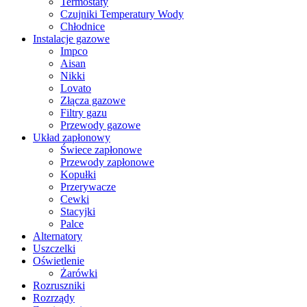
Termostaty
Czujniki Temperatury Wody
Chłodnice
Instalacje gazowe
Impco
Aisan
Nikki
Lovato
Złącza gazowe
Filtry gazu
Przewody gazowe
Układ zapłonowy
Świece zapłonowe
Przewody zapłonowe
Kopułki
Przerywacze
Cewki
Stacyjki
Palce
Alternatory
Uszczelki
Oświetlenie
Żarówki
Rozruszniki
Rozrządy