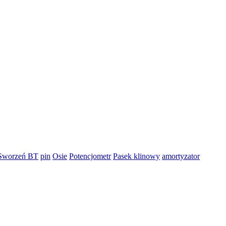
Sworzeń BT
pin
Osie
Potencjometr
Pasek klinowy
amortyzator