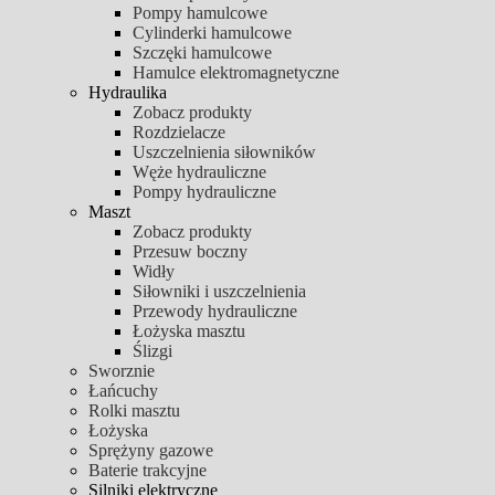
Pompy hamulcowe
Cylinderki hamulcowe
Szczęki hamulcowe
Hamulce elektromagnetyczne
Hydraulika
Zobacz produkty
Rozdzielacze
Uszczelnienia siłowników
Węże hydrauliczne
Pompy hydrauliczne
Maszt
Zobacz produkty
Przesuw boczny
Widły
Siłowniki i uszczelnienia
Przewody hydrauliczne
Łożyska masztu
Ślizgi
Sworznie
Łańcuchy
Rolki masztu
Łożyska
Sprężyny gazowe
Baterie trakcyjne
Silniki elektryczne