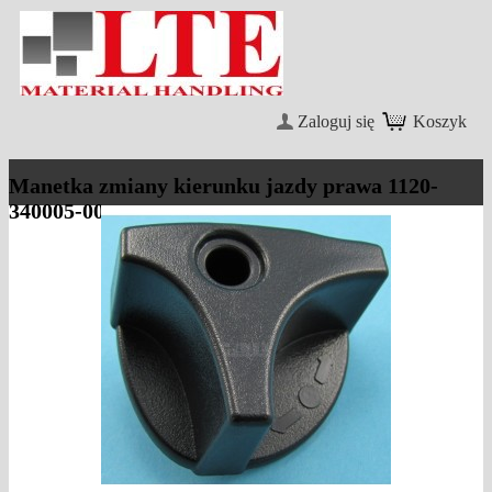
Zaloguj się
Koszyk
Manetka zmiany kierunku jazdy prawa 1120-
340005-00