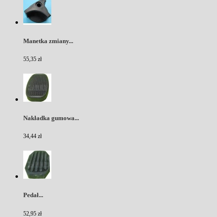
Manetka zmiany...
55,35 zł
Nakładka gumowa...
34,44 zł
Pedał...
52,95 zł