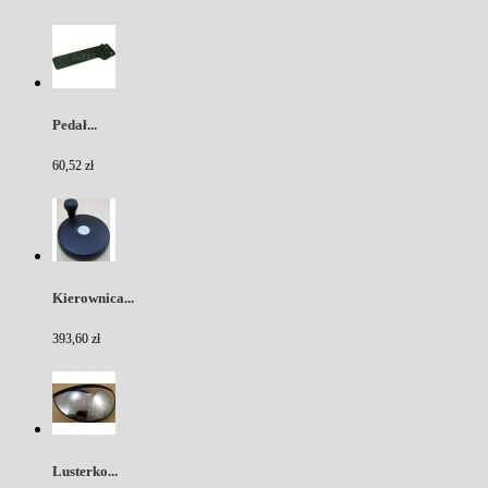
Pedał...
60,52 zł
Kierownica...
393,60 zł
Lusterko...