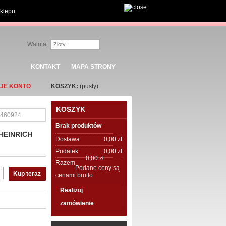
sklepu
Waluta:
Zloty
KONTAKT
MAPA STRONY
JE KONTO
KOSZYK:
(pusty)
KOSZYK
460924
Brak produktów
GHEINRICH
Dostawa
0,00 zł
Podatek
0,00 zł
0,00 zł
Razem
Podane ceny są
Kup teraz
cenami brutto
Realizuj
zamówienie