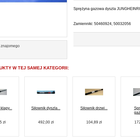
Sprężyna gazowa dyszla JUNGHEINR
Zamienniki: 50460924, 50032056
o znajomego
j
UKTY W TEJ SAMEJ KATEGORII:
klapy...
Siłownik dyszla...
Siłownik drzwi...
Spr
gaz
5 zł
492,00 zł
104,89 zł
172