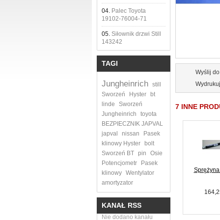
04.
Palec Toyota
19102-76004-71
05.
Siłownik drzwi Still
143242
TAGI
Wyślij d
Jungheinrich
Wydruku
still
Sworzeń
Hyster
bt
linde
Sworzeń
7 INNE PROD
Jungheinrich
toyota
BEZPIECZNIK JAPVAL
japval
nissan
Pasek
klinowy Hyster
bolt
Sworzeń BT
pin
Osie
Potencjometr
Pasek
Sprężyna 
klinowy
Wentylator
amortyzator
Poprzednie
164,2
KANAŁ RSS
Nie dodano kanału