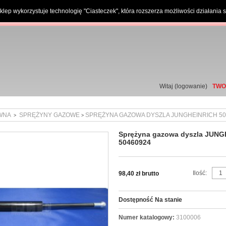
klep wykorzystuje technologię "Ciasteczek", która rozszerza możliwości działania 
Kontakt tel. +48 661 63 92 16, serwis@LTE.com.pl
Witaj (
logowanie
)
TWO
Szukaj
WNA
SPRĘŻYNY GAZOWE
SPRĘŻYNA GAZOWA DYSZLA JUNGHEINRICH 50
>
>
Sprężyna gazowa dyszla JUN
50460924
View
full
size
Ilość:
98,40 zł brutto
Dostępność
Na stanie
Numer katalogowy:
3100006