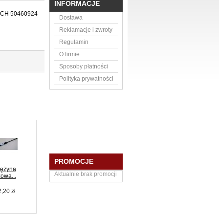
INFORMACJE
ICH 50460924
Dostawa
Reklamacje i zwroty
Regulamin
O firmie
Sposoby płatności
Polityka prywatności
PROMOCJE
ężyna
Sprężyna
Sprężyna klapy...
Aktualnie brak promocji
owa...
gazowa...
Następne
,20 zł
123,00 zł
334,56 zł