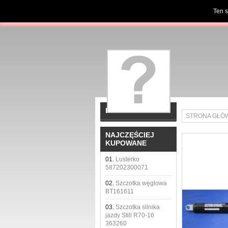
Ten s
KATEGORIE
STRONA GŁÓ
NAJCZĘŚCIEJ
KUPOWANE
01.
Lusterko
587202300071
02.
Szczotka węglowa
BT161611
03.
Szczotka silnika
jazdy Still R70-16
363260